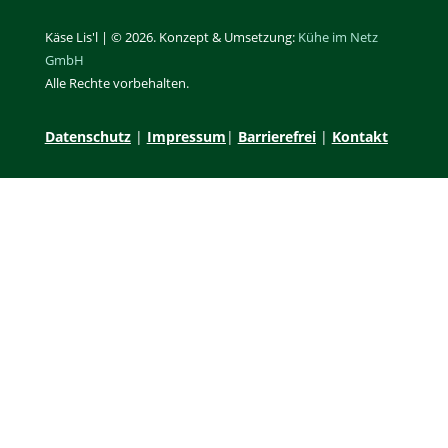
Käse Lis'l | © 2026. Konzept & Umsetzung:
Kühe im Netz
GmbH
Alle Rechte vorbehalten.
Datenschutz
|
Impressum
|
Barrierefrei
|
Kontakt